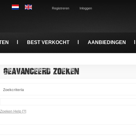
Registreren
Inloggen
TEN
BEST VERKOCHT
AANBIEDINGEN
GEAVANCEERD ZOEKEN
Zoekcriteria
Zoeken Help
[?]