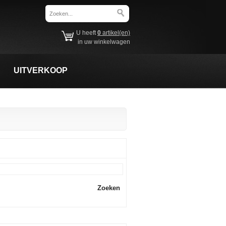
U heeft
0
artikel(en)
in uw winkelwagen
UITVERKOOP
Zoeken