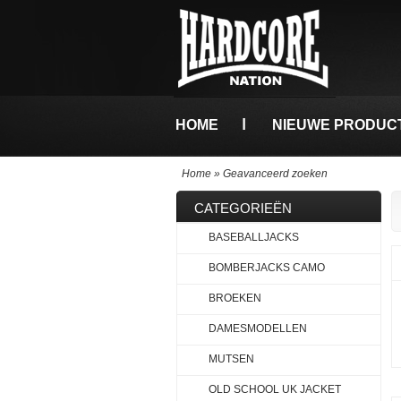
HOME
NIEUWE PRODUC
Home
»
Geavanceerd zoeken
CATEGORIEËN
BASEBALLJACKS
BOMBERJACKS CAMO
BROEKEN
DAMESMODELLEN
MUTSEN
OLD SCHOOL UK JACKET