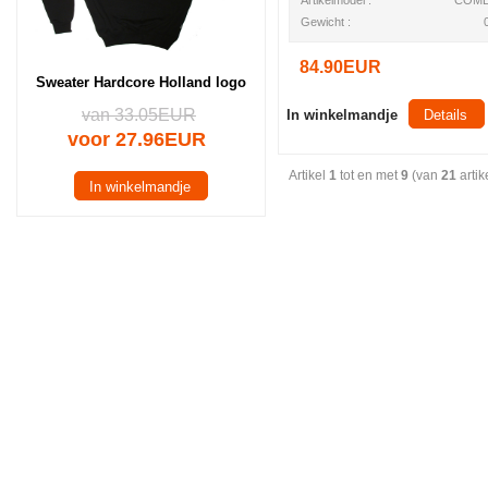
Artikelmodel :
COMB
Gewicht :
84.90EUR
Sweater Hardcore Holland logo
van 33.05EUR
In winkelmandje
Details
voor 27.96EUR
Artikel
1
tot en met
9
(van
21
artik
In winkelmandje