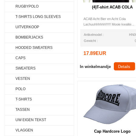
RUGBYPOLO
(4)T-shirt ACAB COLA
T-SHIRTS LONG SLEEVES
ACAB Acht Bier en Acht Cola
Lachuuhhhhhh!!!!!! Mooie kwalite...
UITVERKOOP
Artikelmodel :
HN0
BOMBERJACKS
Gewicht :
HOODED SWEATERS
17.89EUR
CAPS
In winkelmandje
Details
SWEATERS
VESTEN
POLO
T-SHIRTS
TASSEN
UW EIGEN TEKST
VLAGGEN
Cap Hardcore Logo