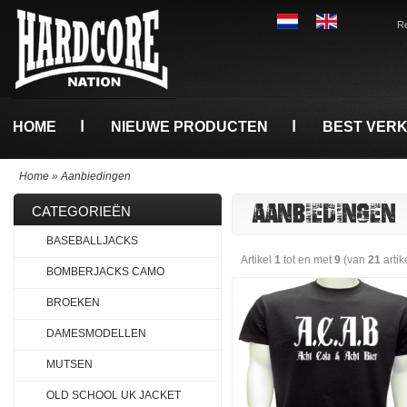
Re
HOME
NIEUWE PRODUCTEN
BEST VER
Home
»
Aanbiedingen
AANBIEDINGEN
CATEGORIEËN
BASEBALLJACKS
Artikel
1
tot en met
9
(van
21
artik
BOMBERJACKS CAMO
BROEKEN
DAMESMODELLEN
MUTSEN
OLD SCHOOL UK JACKET