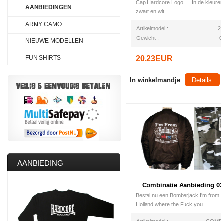
Cap Hardcore Logo..... In de kleure
AANBIEDINGEN
zwart en wit....
ARMY CAMO
Artikelmodel :
2
Gewicht :
NIEUWE MODELLEN
FUN SHIRTS
20.23EUR
In winkelmandje
Details
AANBIEDING
Combinatie Aanbieding 0
Bestel nu een Bomberjack I'm from
Holland where the Fuck you...