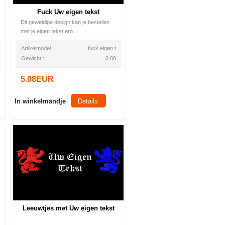
Fuck Uw eigen tekst
Dit geweldige design kan je bestellen
met je eigen tekst ero...
Artikelmodel :
fuck eigen t
Gewicht :
0.00
5.08EUR
In winkelmandje
Details
Leeuwtjes met Uw eigen tekst