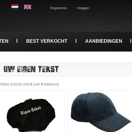
Registreren
Inloggen
TEN
BEST VERKOCHT
AANBIEDINGEN
UW EIGEN TEKST
Artikel
1
tot en met
9
(van
9
artikelen)