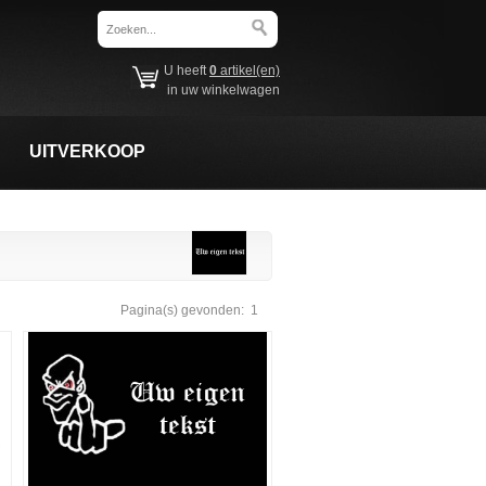
U heeft
0
artikel(en)
in uw winkelwagen
UITVERKOOP
Pagina(s) gevonden:
1