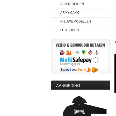
AANBIEDINGEN
ARMY CAMO
NIEUWE MODELLEN
FUN SHIRTS
AANBIEDING