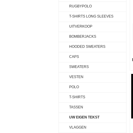
RUGBYPOLO
T-SHIRTS LONG SLEEVES
UITVERKOOP
BOMBERJACKS
HOODED SWEATERS
CAPS
SWEATERS
VESTEN
POLO
T-SHIRTS
TASSEN
UW EIGEN TEKST
VLAGGEN