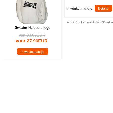
In winkelmandje
Details
Artikel
1
tot en met
9
(van
35
artik
Sweater Hardcore logo
van 33.05EUR
voor 27.96EUR
In winkelmandje