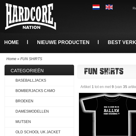
Re
HOME
NIEUWE PRODUCTEN
BEST VER
Home
»
FUN SHIRTS
FUN SHIRTS
CATEGORIEËN
BASEBALLJACKS
Artikel
1
tot en met
9
(van
35
artik
BOMBERJACKS CAMO
BROEKEN
DAMESMODELLEN
MUTSEN
OLD SCHOOL UK JACKET