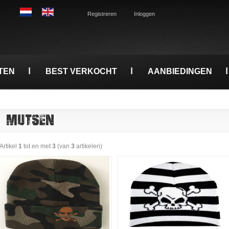
Registreren
Inloggen
TEN
BEST VERKOCHT
AANBIEDINGEN
MUTSEN
Artikel
1
tot en met
3
(van
3
artikelen)