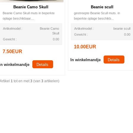
Beanie Camo Skull
Beanie scull
Beanie Camo Skull muts in beperkte
gestreepte Beanie Scull muts. in
oplage beschikbaar....
beperkte oplage beschikb...
Artikelmodel :
Beanie Camo
Artikelmodel :
beanie scull
Skull
Gewicht :
0.00
Gewicht :
0.00
10.00EUR
7.50EUR
In winkelmandje
Details
In winkelmandje
Details
Artikel
1
tot en met
3
(van
3
artikelen)