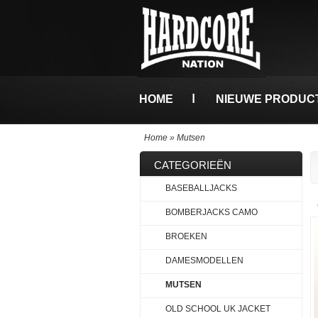
HOME
NIEUWE PRODUC
Home
»
Mutsen
CATEGORIEËN
BASEBALLJACKS
BOMBERJACKS CAMO
BROEKEN
DAMESMODELLEN
MUTSEN
OLD SCHOOL UK JACKET