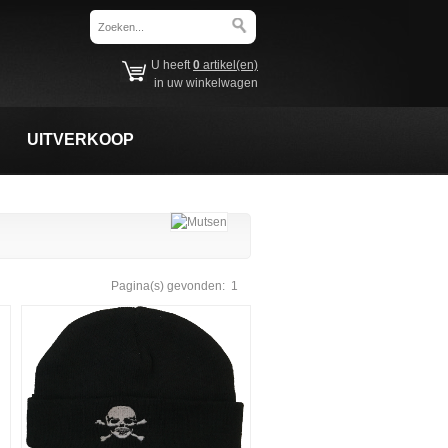
U heeft
0
artikel(en)
in uw winkelwagen
UITVERKOOP
Pagina(s) gevonden:
1