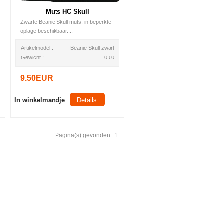
Muts HC Skull
Zwarte Beanie Skull muts. in beperkte
oplage beschikbaar....
Artikelmodel :
Beanie Skull zwart
Gewicht :
0.00
9.50EUR
In winkelmandje
Details
Pagina(s) gevonden:
1