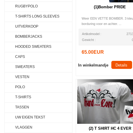
RUGBYPOLO
(1)Bomber PRIDE
T-SHIRTS LONG SLEEVES
Weer EEN VETTE BOMBER. 3 kleu
borduring voor en achter. ...
UITVERKOOP
Artikelmodel :
271
BOMBERJACKS
Gewicht :
HOODED SWEATERS
65.00EUR
CAPS
In winkelmandje
Details
SWEATERS
VESTEN
POLO
T-SHIRTS
TASSEN
UW EIGEN TEKST
VLAGGEN
(2) T SHIRT HC 4 EVER