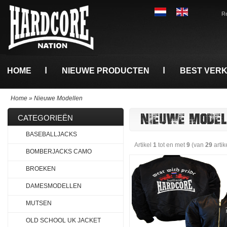
Re
HOME
NIEUWE PRODUCTEN
BEST VER
Home
»
Nieuwe Modellen
NIEUWE MODEL
CATEGORIEËN
BASEBALLJACKS
Artikel
1
tot en met
9
(van
29
artik
BOMBERJACKS CAMO
BROEKEN
DAMESMODELLEN
MUTSEN
OLD SCHOOL UK JACKET