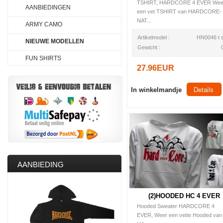
TSHIRT, HARDCORE 4 EVER Wee
AANBIEDINGEN
een vet TSHIRT van HARDCORE-
NAT...
ARMY CAMO
Artikelmodel :
HN0046 t s
NIEUWE MODELLEN
Gewicht :
FUN SHIRTS
27.96EUR
In winkelmandje
Details
AANBIEDING
(2)HOODED HC 4 EVER
Hooded Sweater HARDCORE 4
EVER, Weer een vette Hooded van