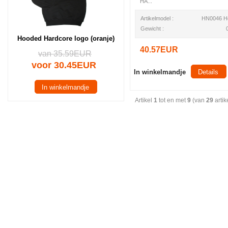
HA...
Artikelmodel :
HN0046 H
Gewicht :
Hooded Hardcore logo (oranje)
40.57EUR
van 35.59EUR
voor 30.45EUR
In winkelmandje
Details
In winkelmandje
Artikel
1
tot en met
9
(van
29
artik