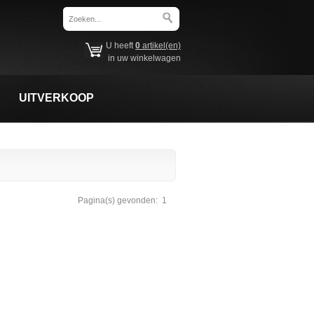
U heeft
0
artikel(en)
in uw winkelwagen
UITVERKOOP
Pagina(s) gevonden:
1