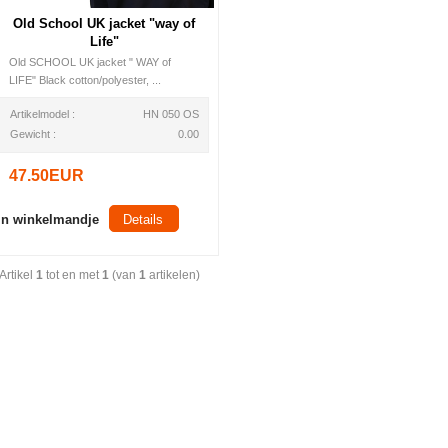
Old School UK jacket "way of
Life"
Old SCHOOL UK jacket " WAY of
LIFE" Black cotton/polyester, ...
Artikelmodel :
HN 050 OS
Gewicht :
0.00
47.50EUR
In winkelmandje
Details
Artikel
1
tot en met
1
(van
1
artikelen)