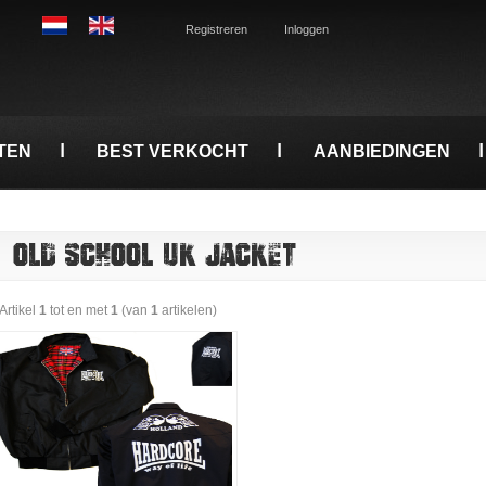
Registreren
Inloggen
TEN
BEST VERKOCHT
AANBIEDINGEN
OLD SCHOOL UK JACKET
Artikel
1
tot en met
1
(van
1
artikelen)