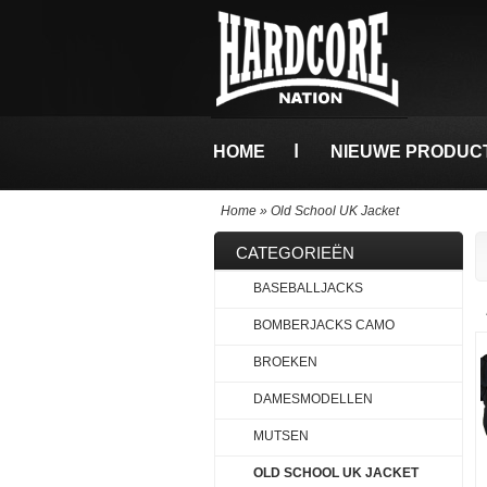
HOME
NIEUWE PRODUC
Home
»
Old School UK Jacket
CATEGORIEËN
BASEBALLJACKS
BOMBERJACKS CAMO
BROEKEN
DAMESMODELLEN
MUTSEN
OLD SCHOOL UK JACKET