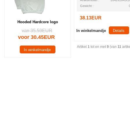
Artikelmodel :
2642v2643r2
Gewicht :
38.13EUR
Hooded Hardcore logo
van 35.59EUR
In winkelmandje
Details
voor 30.45EUR
Artikel
1
tot en met
9
(van
11
artik
In winkelmandje