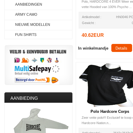
Polo, HARDCORE 4 EVER Weer e
AANBIEDINGEN
vette Hooded van 100% Psycho ...
ARMY CAMO
Artikelmodel :
HN0046 P
Gewicht :
NIEUWE MODELLEN
FUN SHIRTS
40.62EUR
In winkelmandje
Details
AANBIEDING
Polo Hardcore Corps
Zeer vette polo!!! Exclusief te koop
Hardcore-Nation.n...