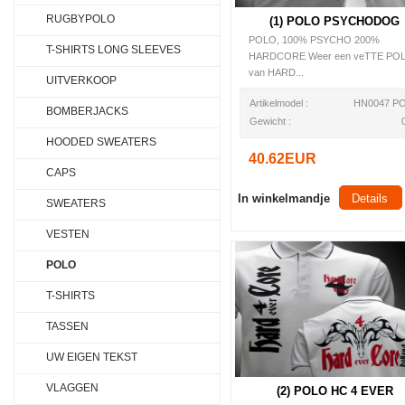
RUGBYPOLO
(1) POLO PSYCHODOG
POLO, 100% PSYCHO 200%
T-SHIRTS LONG SLEEVES
HARDCORE Weer een veTTE PO
van HARD...
UITVERKOOP
Artikelmodel :
HN0047 P
BOMBERJACKS
Gewicht :
HOODED SWEATERS
40.62EUR
CAPS
In winkelmandje
Details
SWEATERS
VESTEN
POLO
T-SHIRTS
TASSEN
UW EIGEN TEKST
VLAGGEN
(2) POLO HC 4 EVER