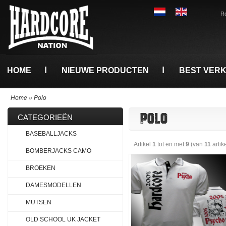
Re
HOME
NIEUWE PRODUCTEN
BEST VER
Home
»
Polo
POLO
CATEGORIEËN
BASEBALLJACKS
Artikel
1
tot en met
9
(van
11
artik
BOMBERJACKS CAMO
BROEKEN
DAMESMODELLEN
MUTSEN
OLD SCHOOL UK JACKET