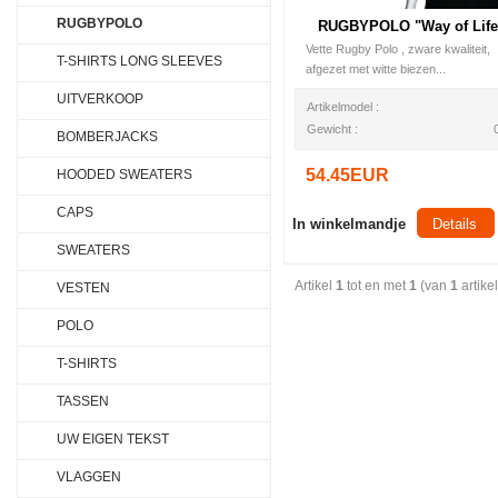
RUGBYPOLO
RUGBYPOLO "Way of Life
Vette Rugby Polo , zware kwaliteit,
T-SHIRTS LONG SLEEVES
afgezet met witte biezen...
UITVERKOOP
Artikelmodel :
Gewicht :
BOMBERJACKS
54.45EUR
HOODED SWEATERS
CAPS
In winkelmandje
Details
SWEATERS
Artikel
1
tot en met
1
(van
1
artike
VESTEN
POLO
T-SHIRTS
TASSEN
UW EIGEN TEKST
VLAGGEN