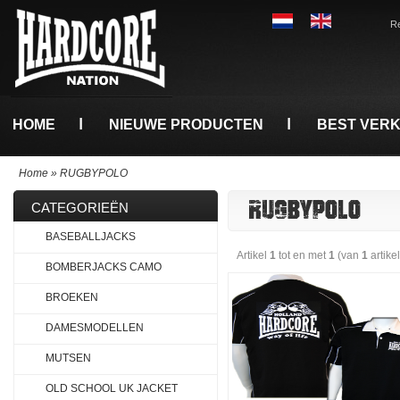
Re
HOME
NIEUWE PRODUCTEN
BEST VER
Home
»
RUGBYPOLO
RUGBYPOLO
CATEGORIEËN
BASEBALLJACKS
Artikel
1
tot en met
1
(van
1
artike
BOMBERJACKS CAMO
BROEKEN
DAMESMODELLEN
MUTSEN
OLD SCHOOL UK JACKET