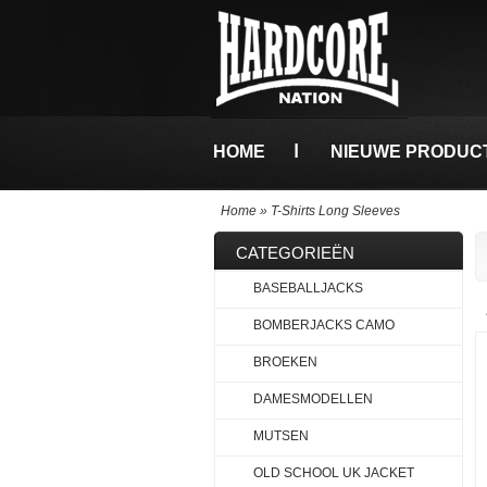
HOME
NIEUWE PRODUC
Home
»
T-Shirts Long Sleeves
CATEGORIEËN
BASEBALLJACKS
BOMBERJACKS CAMO
BROEKEN
DAMESMODELLEN
MUTSEN
OLD SCHOOL UK JACKET