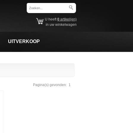
U heeft
0
artikel(en)
in uw winkelwagen
UITVERKOOP
Pagina(s) gevonden:
1