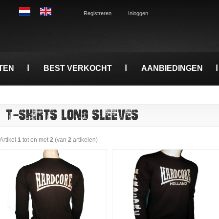
Registreren
Inloggen
TEN
BEST VERKOCHT
AANBIEDINGEN
T-SHIRTS LONG SLEEVES
Artikel
1
tot en met
2
(van
2
artikelen)