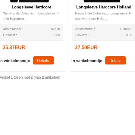
Longsleeve Hardcore
Longsleeve Hardcore Holland
Nieuw in de Collectie..... Longsleeve T-
Nieuw in de Collectie..... Longsleeve T-
shirt Hardcore......
shirt Hardcore Holla...
Artikelmodel :
HNa+b
Artikelmodel :
HN0036
Gewicht :
0.00
Gewicht :
0.00
25.37EUR
27.50EUR
In winkelmandje
Details
In winkelmandje
Details
Artikel
1
tot en met
2
(van
2
artikelen)