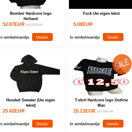
Bomber Hardcore logo
Fuck Uw eigen tekst
Holland
52.87EUR
5.08EUR
66.09EUR
In winkelmandje
Details
In winkelmandje
Details
Hooded Sweater (Uw eigen
T-shirt Hardcore logo Outline
tekst)
Man
25.42EUR
15.13EUR
20.29EUR
In winkelmandje
Details
In winkelmandje
Details