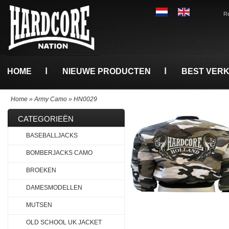
Re
HOME
NIEUWE PRODUCTEN
BEST VER
Home
»
Army Camo
»
HN0029
CATEGORIEËN
BASEBALLJACKS
BOMBERJACKS CAMO
BROEKEN
DAMESMODELLEN
MUTSEN
OLD SCHOOL UK JACKET