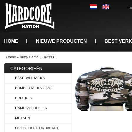
Re
HOME
NIEUWE PRODUCTEN
BEST VER
Home
»
Army Camo
»
HN0031
CATEGORIEËN
BASEBALLJACKS
BOMBERJACKS CAMO
BROEKEN
DAMESMODELLEN
MUTSEN
OLD SCHOOL UK JACKET