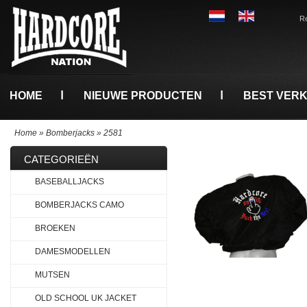
Re
HOME
NIEUWE PRODUCTEN
BEST VER
Home
»
Bomberjacks
»
2581
CATEGORIEËN
BASEBALLJACKS
BOMBERJACKS CAMO
BROEKEN
DAMESMODELLEN
MUTSEN
OLD SCHOOL UK JACKET