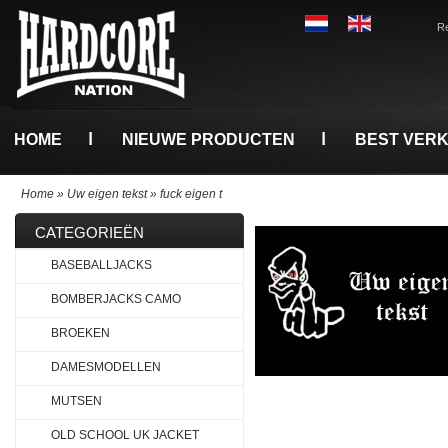
Re
HOME
NIEUWE PRODUCTEN
BEST VER
Home
»
Uw eigen tekst
»
fuck eigen t
CATEGORIEËN
BASEBALLJACKS
BOMBERJACKS CAMO
BROEKEN
DAMESMODELLEN
MUTSEN
OLD SCHOOL UK JACKET