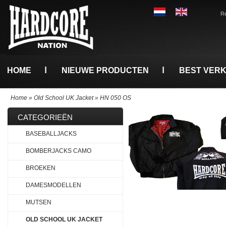
Re
HOME
NIEUWE PRODUCTEN
BEST VER
Home
»
Old School UK Jacket
»
HN 050 OS
CATEGORIEËN
BASEBALLJACKS
BOMBERJACKS CAMO
BROEKEN
DAMESMODELLEN
MUTSEN
OLD SCHOOL UK JACKET