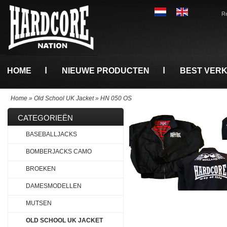
Re
HOME
NIEUWE PRODUCTEN
BEST VER
Home
»
Old School UK Jacket
»
HN 050 OS
CATEGORIEËN
BASEBALLJACKS
BOMBERJACKS CAMO
BROEKEN
DAMESMODELLEN
MUTSEN
OLD SCHOOL UK JACKET