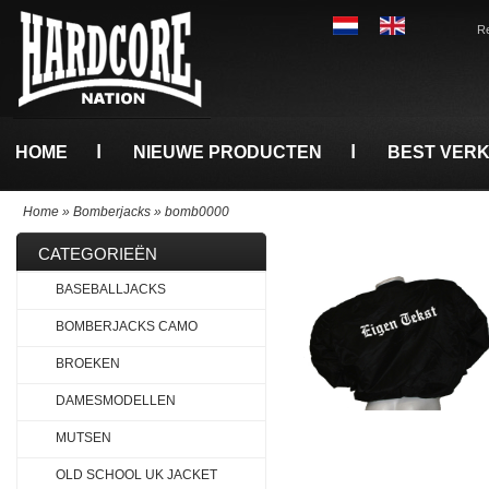
Re
HOME
NIEUWE PRODUCTEN
BEST VER
Home
»
Bomberjacks
»
bomb0000
CATEGORIEËN
BASEBALLJACKS
BOMBERJACKS CAMO
BROEKEN
DAMESMODELLEN
MUTSEN
OLD SCHOOL UK JACKET