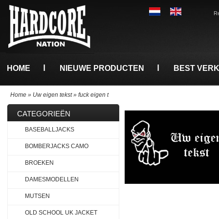
Re
HOME
NIEUWE PRODUCTEN
BEST VER
Home
»
Uw eigen tekst
»
fuck eigen t
CATEGORIEËN
BASEBALLJACKS
BOMBERJACKS CAMO
BROEKEN
DAMESMODELLEN
MUTSEN
OLD SCHOOL UK JACKET