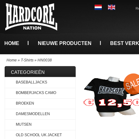
Re
HOME
NIEUWE PRODUCTEN
BEST VER
Home
»
T-Shirts
»
HN0038
CATEGORIEËN
BASEBALLJACKS
BOMBERJACKS CAMO
BROEKEN
DAMESMODELLEN
MUTSEN
OLD SCHOOL UK JACKET