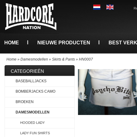
Re
HOME
NIEUWE PRODUCTEN
BEST VER
Home
»
Damesmodellen
»
Skirts & Pants
»
HN0007
CATEGORIEËN
BASEBALLJACKS
BOMBERJACKS CAMO
BROEKEN
DAMESMODELLEN
HOODED LADY
LADY FUN SHIRTS