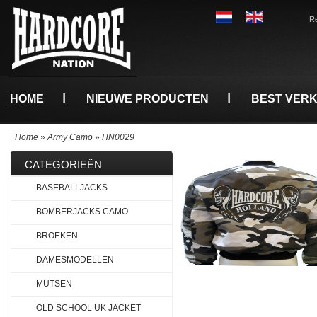
Re
HOME
NIEUWE PRODUCTEN
BEST VER
Home
»
Army Camo
»
HN0029
CATEGORIEËN
BASEBALLJACKS
BOMBERJACKS CAMO
BROEKEN
DAMESMODELLEN
MUTSEN
OLD SCHOOL UK JACKET