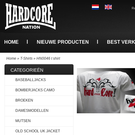
Re
HOME
NIEUWE PRODUCTEN
BEST VER
Home
»
T-Shirts
»
HN0046 t shirt
CATEGORIEËN
BASEBALLJACKS
BOMBERJACKS CAMO
BROEKEN
DAMESMODELLEN
MUTSEN
OLD SCHOOL UK JACKET