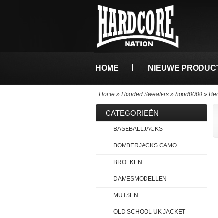
HOME
NIEUWE PRODUC
Home
»
Hooded Sweaters
»
hood0000
»
Beo
CATEGORIEËN
BASEBALLJACKS
BOMBERJACKS CAMO
BROEKEN
DAMESMODELLEN
MUTSEN
OLD SCHOOL UK JACKET