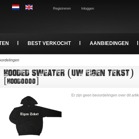
Registreren
Inloggen
TEN
BEST VERKOCHT
AANBIEDINGEN
ordelingen
HOODED SWEATER (UW EIGEN TEKST)
[HOOD0000]
Er zijn geen beoordelingen over dit artik