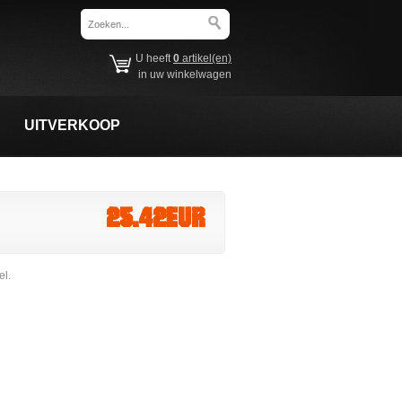
U heeft
0
artikel(en)
in uw winkelwagen
UITVERKOOP
25.42EUR
el.