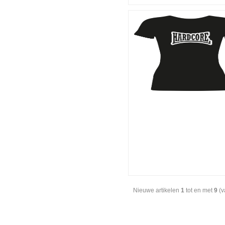
Nieuwe artikelen
1
tot en met
9
(v