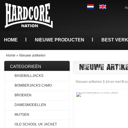
Re
HOME
NIEUWE PRODUCTEN
BEST VER
Home
»
Nieuwe artikelen
NIEUWE ARTIK
CATEGORIEËN
BASEBALLJACKS
Nieuwe artikelen
1
tot en met
9
(v
BOMBERJACKS CAMO
BROEKEN
DAMESMODELLEN
MUTSEN
OLD SCHOOL UK JACKET