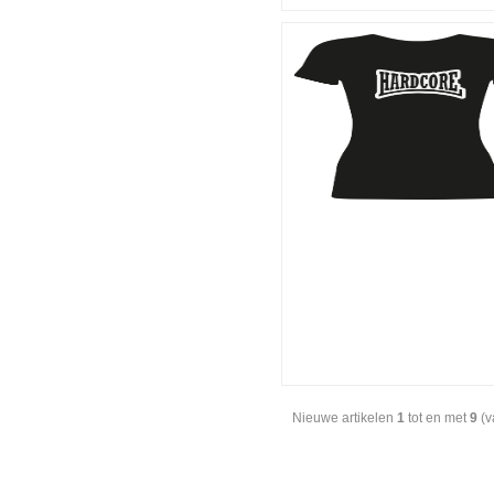
Nieuwe artikelen
1
tot en met
9
(v