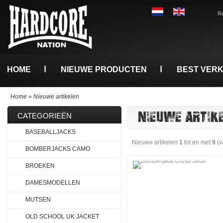
Re
HOME
NIEUWE PRODUCTEN
BEST VER
Home
»
Nieuwe artikelen
NIEUWE ARTIK
CATEGORIEËN
BASEBALLJACKS
Nieuwe artikelen
1
tot en met
9
(v
BOMBERJACKS CAMO
BROEKEN
DAMESMODELLEN
MUTSEN
OLD SCHOOL UK JACKET