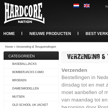
Re
HOME
NIEUWE PRODUCTEN
BEST VER
Home
»
Verzending & Terugzendingen
VERZENDING &
CATEGORIEËN
BASEBALLJACKS
Verzenden
BOMBERJACKS CAMO
Bestellingen in Ned
BROEKEN
dinsdag tot en met 
DAMESMODELLEN
moet aanbellen of 
MUTSEN
van maandag tot en 
OLD SCHOOL UK JACKET
bezorging door Pos