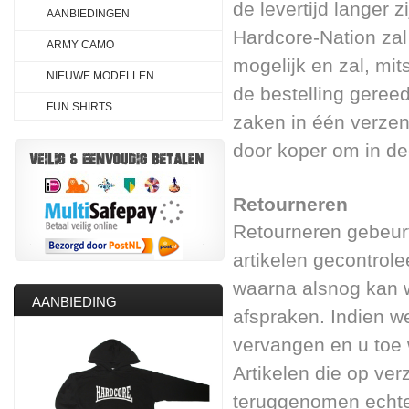
de levertijd langer z
AANBIEDINGEN
Hardcore-Nation zal
ARMY CAMO
mogelijk en zal, mit
NIEUWE MODELLEN
de bestelling geree
FUN SHIRTS
zaken in één verzend
door koper om in dee
Retourneren
Retourneren gebeurt
artikelen gecontrol
waarna alsnog kan 
AANBIEDING
afspraken. Indien w
vervangen en u toe
Artikelen die op ver
teruggenomen echter