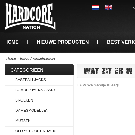
Re
HOME
NIEUWE PRODUCTEN
BEST VER
Home
»
Inhoud winkelmandje
WAT ZIT ER I
CATEGORIEËN
BASEBALLJACKS
Uw winkelmandje is leeg!
BOMBERJACKS CAMO
BROEKEN
DAMESMODELLEN
MUTSEN
OLD SCHOOL UK JACKET