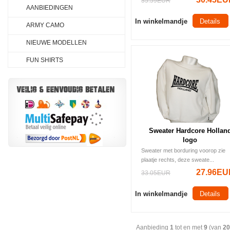
35.59EUR
AANBIEDINGEN
In winkelmandje
Details
ARMY CAMO
NIEUWE MODELLEN
FUN SHIRTS
Sweater Hardcore Hollan
logo
Sweater met borduring voorop zie
plaatje rechts, deze sweate...
27.96EU
33.05EUR
In winkelmandje
Details
Aanbieding
1
tot en met
9
(van
20