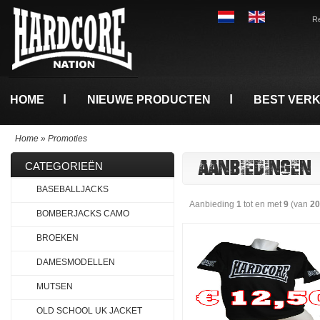
Re
HOME
NIEUWE PRODUCTEN
BEST VER
Home
»
Promoties
AANBIEDINGEN
CATEGORIEËN
BASEBALLJACKS
Aanbieding
1
tot en met
9
(van
20
BOMBERJACKS CAMO
BROEKEN
DAMESMODELLEN
MUTSEN
OLD SCHOOL UK JACKET