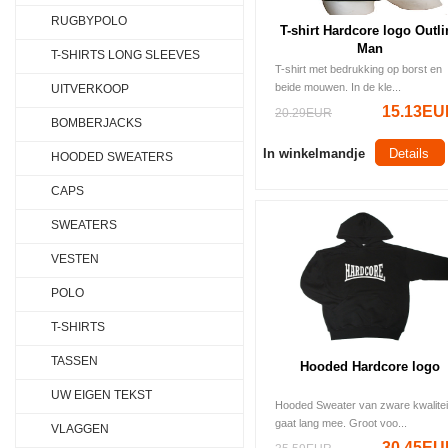
RUGBYPOLO
T-shirt Hardcore logo Outli
Man
T-SHIRTS LONG SLEEVES
T-shirt met bedrukking op borst en
beide mouwen. In de kle...
UITVERKOOP
15.13EU
20.29EUR
BOMBERJACKS
In winkelmandje
Details
HOODED SWEATERS
CAPS
SWEATERS
VESTEN
POLO
T-SHIRTS
TASSEN
Hooded Hardcore logo
UW EIGEN TEKST
Hooded Sweater van zware kwalitei
gaat lang mee. Groot voo...
VLAGGEN
30.45EU