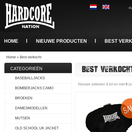
Re
HOME
NIEUWE PRODUCTEN
BEST VER
Home
»
Best verkocht
BEST VERKOCH
CATEGORIEËN
BASEBALLJACKS
Nieuwe artikelen
1
tot en met
9
(v
BOMBERJACKS CAMO
BROEKEN
DAMESMODELLEN
MUTSEN
OLD SCHOOL UK JACKET