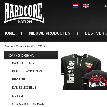
Re
HOME
NIEUWE PRODUCTEN
BEST VER
Home
»
Polo
»
HN0046 POLO
CATEGORIEËN
BASEBALLJACKS
BOMBERJACKS CAMO
BROEKEN
DAMESMODELLEN
MUTSEN
OLD SCHOOL UK JACKET